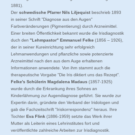
1881).
Der
schwedische Pfarrer Nils Liljequist
beschrieb 1893
in seiner Schrift "Diagnose aus den Augen"
Farbveränderungen (Pigmentierung) durch Arzneimittel.
Einer breiten Öffentlichkeit bekannt wurde die Irisdiagnostik
duch den
"Lehmpastor" Emmanuel Felke
(1856 – 1926),
der in seiner Kureinrichtung sehr erfolgreich
Lehmanwendungen und pflanzliche sowie potenzierte
Arzneimittel nach den aus dem Auge erhaltenen
Informationen anwendete. Von ihm stammt auch die
therapeutische Vorgabe "Die Iris diktiert uns das Rezept".
Felke's Schülerin Magdalena Madaus
(1857-1925)
wurde durch die Erkrankung ihres Sohnes an
Kinderlähmung zur Augendiagnose geführt. Sie wurde zur
Expertin darin, gründete den Verband der Iridologen und
gab die Fachzeitschrift "Iriskorrespondenz" heraus. Ihre
Tochter
Eva Flink
(1886-1959) setzte das Werk ihrer
Mutter als Leiterin eines Lehrinstitutes fort und
veröffentlichte zahlreiche Arbeiten zur Irisdiagnostik.