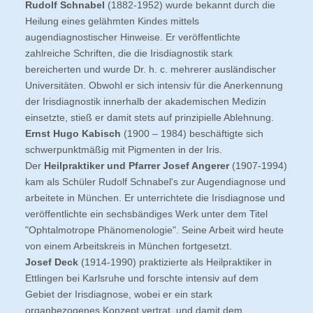
Rudolf Schnabel
(1882-1952) wurde bekannt durch die
Heilung eines gelähmten Kindes mittels
augendiagnostischer Hinweise. Er veröffentlichte
zahlreiche Schriften, die die Irisdiagnostik stark
bereicherten und wurde Dr. h. c. mehrerer ausländischer
Universitäten. Obwohl er sich intensiv für die Anerkennung
der Irisdiagnostik innerhalb der akademischen Medizin
einsetzte, stieß er damit stets auf prinzipielle Ablehnung.
Ernst Hugo Kabisch
(1900 – 1984) beschäftigte sich
schwerpunktmäßig mit Pigmenten in der Iris.
Der
Heilpraktiker und Pfarrer Josef Angerer
(1907-1994)
kam als Schüler Rudolf Schnabel's zur Augendiagnose und
arbeitete in München. Er unterrichtete die Irisdiagnose und
veröffentlichte ein sechsbändiges Werk unter dem Titel
"Ophtalmotrope Phänomenologie". Seine Arbeit wird heute
von einem Arbeitskreis in München fortgesetzt.
Josef Deck
(1914-1990) praktizierte als Heilpraktiker in
Ettlingen bei Karlsruhe und forschte intensiv auf dem
Gebiet der Irisdiagnose, wobei er ein stark
organbezogenes Konzept vertrat, und damit dem