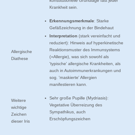
konstitutionelle Grundlage fast jeder
Krankheit sein.
Erkennungsmerkmale
: Starke
Gefäßzeichnung in der Bindehaut
Interpretation
(stark vereinfacht und
reduziert): Hinweis auf hyperkinetische
Reaktionsmuster des Immunsystems
Allergische
(=Allergie), was sich sowohl als
Diathese
'typische' allergische Krankheiten, als
auch in Autoimmunerkrankungen und
sog. 'maskierte' Allergien
manifestieren kann.
Sehr große Pupille (Mydriasis):
Weitere
Vegetative Überreizung des
wichtige
Sympathikus, auch
Zeichen
Erschöpfungszeichen
dieser Iris