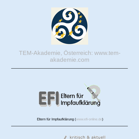
TEM-Akademie, Österreich: www.tem-
akademie.com
Eltern für Impfaufklärung (
www.efi-online.de
)