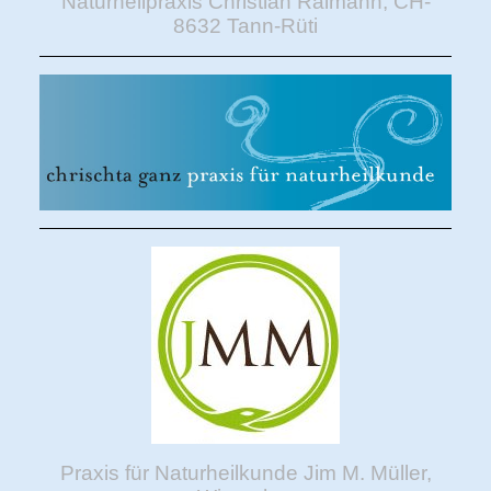
Naturheilpraxis Christian Raimann, CH-
8632 Tann-Rüti
Praxis für Naturheilkunde Jim M. Müller,