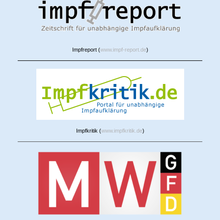
Impfreport (
www.impf-report.de
)
Impfkritik (
www.impfkritik.de
)