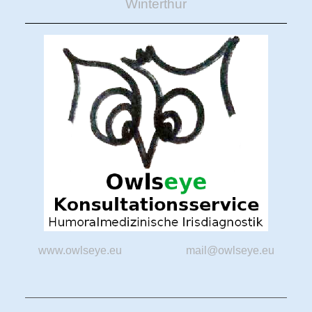
Winterthur
www.owlseye.eu
mail@owlseye.eu