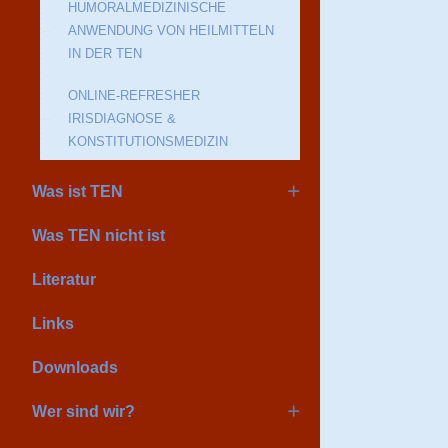
HUMORALMEDIZINISCHE
ANWENDUNG VON HEILMITTELN
IN DER TEN
ONLINE-REFRESHER
IRISDIAGNOSE &
KONSTITUTIONSMEDIZIN
Was ist TEN
Was TEN nicht ist
Literatur
Links
Downloads
Wer sind wir?