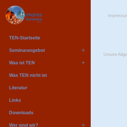
Impressu
TEN-Startseite
Seminarangebot
Unsere Allge
Was ist TEN
Was TEN nicht ist
Literatur
Links
Downloads
Wer sind wir?